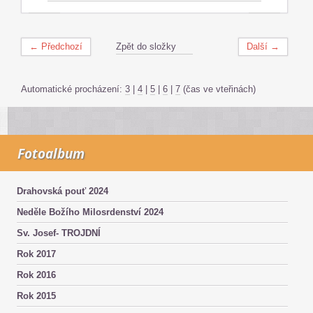
← Předchozí
Zpět do složky
Další →
Automatické procházení:
3
|
4
|
5
|
6
|
7
(čas ve vteřinách)
Fotoalbum
Drahovská pouť 2024
Neděle Božího Milosrdenství 2024
Sv. Josef- TROJDNÍ
Rok 2017
Rok 2016
Rok 2015