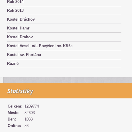
Rok 2014
Rok 2013
Kostel Dráchov
Kostel Hamr
Kostel Drahov
Kostel Veselí n/L Povýšení sv. Kříže
Kostel sv. Floriána
Různé
Statistiky
Celkem:
1209774
Měsíc:
32603
Den:
1033
Online:
36