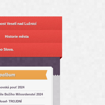
ost Veselí nad Lužnicí
Historie města
o Slova.
toalbum
hovská pouť 2024
le Božího Milosrdenství 2024
Josef- TROJDNÍ