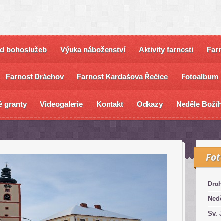
ad bohoslužeb
Výuka náboženství
Aktivity farnosti
Farn
Farnost Dráchov
Farnost Kardašova Řečice
Fotoalbum
é granty
Videogalerie
Kontakt
Odkazy
Neděle Božíh
Fo
Dra
Nedě
Sv. 