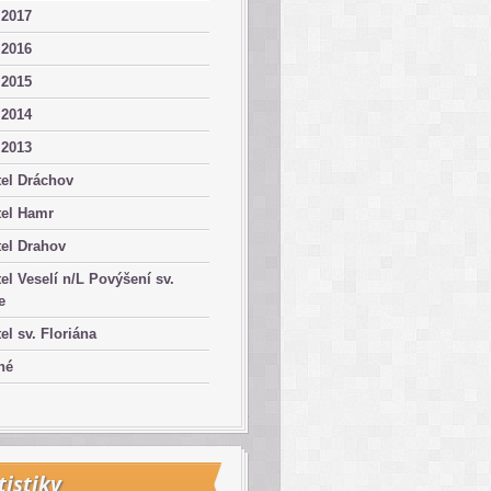
 2017
 2016
 2015
 2014
 2013
el Dráchov
tel Hamr
el Drahov
el Veselí n/L Povýšení sv.
e
el sv. Floriána
né
tistiky