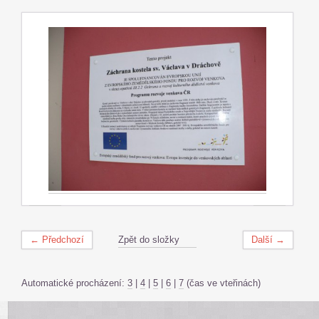
← Předchozí
Zpět do složky
Další →
Automatické procházení:
3
|
4
|
5
|
6
|
7
(čas ve vteřinách)