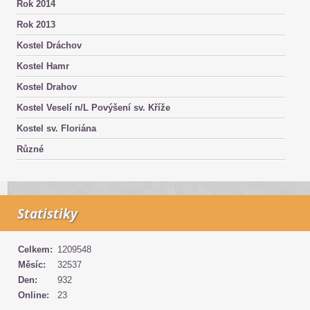
Rok 2014
Rok 2013
Kostel Dráchov
Kostel Hamr
Kostel Drahov
Kostel Veselí n/L Povýšení sv. Kříže
Kostel sv. Floriána
Různé
Statistiky
Celkem:
1209548
Měsíc:
32537
Den:
932
Online:
23