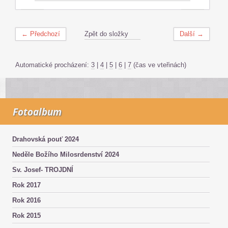
← Předchozí
Zpět do složky
Další →
Automatické procházení:
3
|
4
|
5
|
6
|
7
(čas ve vteřinách)
Fotoalbum
Drahovská pouť 2024
Neděle Božího Milosrdenství 2024
Sv. Josef- TROJDNÍ
Rok 2017
Rok 2016
Rok 2015