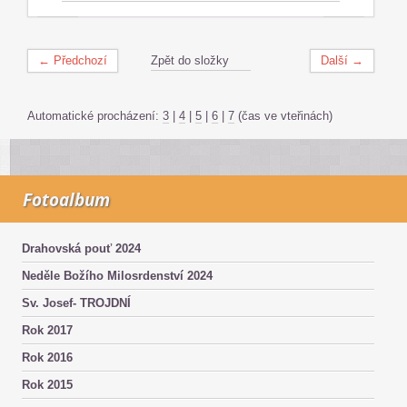
← Předchozí
Zpět do složky
Další →
Automatické procházení:
3
|
4
|
5
|
6
|
7
(čas ve vteřinách)
Fotoalbum
Drahovská pouť 2024
Neděle Božího Milosrdenství 2024
Sv. Josef- TROJDNÍ
Rok 2017
Rok 2016
Rok 2015