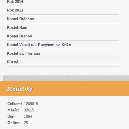
Rok 2014
Rok 2013
Kostel Dráchov
Kostel Hamr
Kostel Drahov
Kostel Veselí n/L Povýšení sv. Kříže
Kostel sv. Floriána
Různé
Statistiky
Celkem:
1209819
Měsíc:
32615
Den:
1064
Online:
25