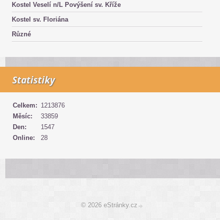
Kostel Veselí n/L Povýšení sv. Kříže
Kostel sv. Floriána
Různé
Statistiky
Celkem:
1213876
Měsíc:
33859
Den:
1547
Online:
28
© 2026 eStránky.cz