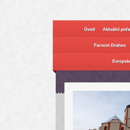
Úvod
Aktuální poř
Farnost Drahov
Evropsk