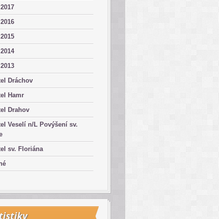
 2017
 2016
 2015
 2014
 2013
el Dráchov
tel Hamr
el Drahov
el Veselí n/L Povýšení sv.
e
el sv. Floriána
né
tistiky